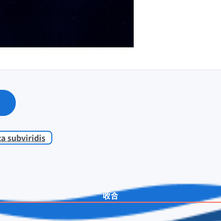
za subviridis
收合