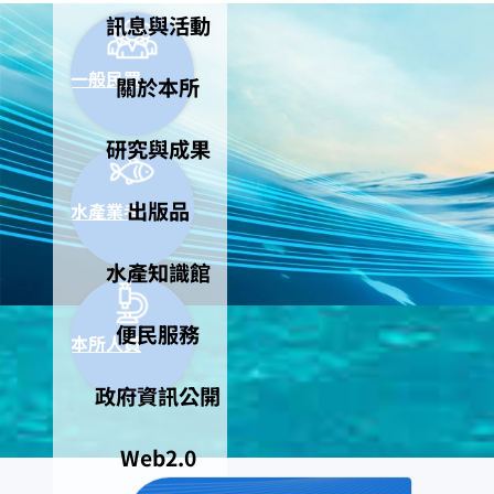
訊息與活動
一般民眾
關於本所
研究與成果
出版品
水產業者
水產知識館
便民服務
本所人員
政府資訊公開
Web2.0