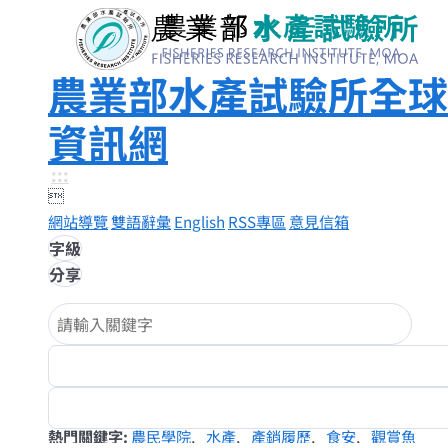
農業部水產試驗所全球
資訊網
:::

網站導覽
雙語辭彙
English
RSS專區
意見信箱
字級
分享
熱門關鍵字
農民學院
水產
產銷履歷
食安
觀賞魚