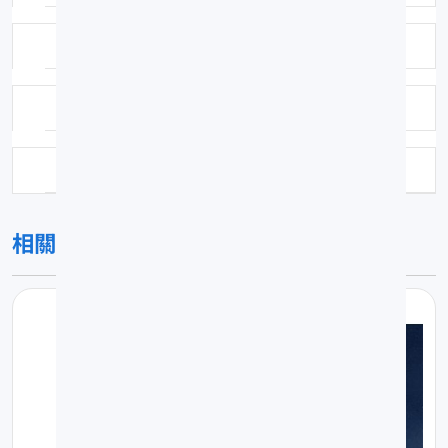
鑑定日期：2004-10-01
保存方式：福馬林固定異丙醇浸漬
科號：291
相關圖片