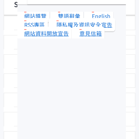
Scorpaena miostoma
網站導覽
雙語辭彙
English
日期：94-01-10
RSS專區
隱私權及資訊安全宣告
網站資料開放宣告
意見信箱
拍攝者：拍攝者：吳全橙
標本號：FRIP01049
科號：291
中名：小口
學名命名者：Gunther, 1877
學名命名者：Gunther, 1877