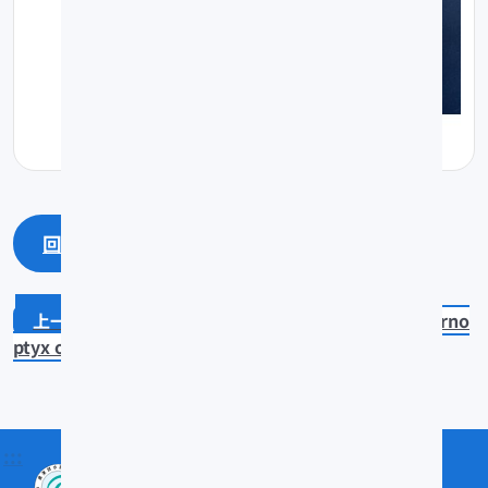
回上一頁
回最上面
Solegnathus hardwickii
Sterno
ptyx obscura
:::