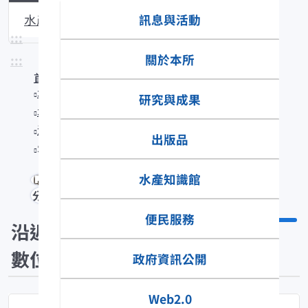
訊息與活動
水產生物圖說
:::
關於本所
:::
首頁
水產知識館
研究與成果
水產數位典藏
沿近海標本數位典藏
出版品
Scorpaena miostoma
水產知識館
分享
便民服務
沿近海標本
數位典藏
政府資訊公開
Web2.0