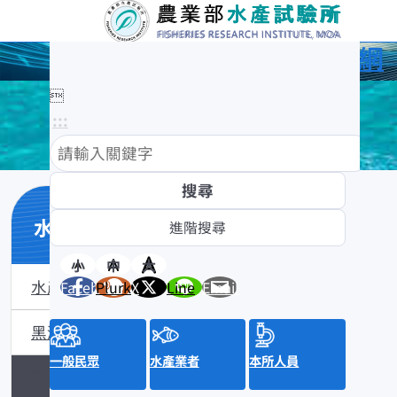
農業部水產試驗所全球資訊網

:::
水產數位典藏
小
中
大
水產數位典藏介紹
Facebook
Plurk
X
Line
Email
黑潮漁業數位典藏
一般民眾
水產業者
本所人員
沿近海標本數位典藏