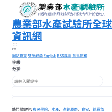
農業部水產試驗所全球
資訊網
:::

網站導覽
雙語辭彙
English
RSS專區
意見信箱
字級
分享
熱門關鍵字
農民學院
水產
產銷履歷
食安
觀賞魚