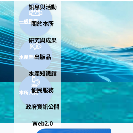
訊息與活動
一般民眾
關於本所
研究與成果
出版品
水產業者
水產知識館
便民服務
本所人員
政府資訊公開
Web2.0