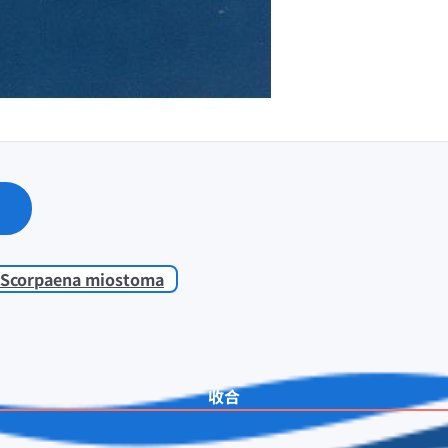
Scorpaena miostoma
收合