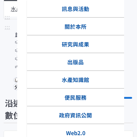
訊息與活動
水產生物圖說
:::
關於本所
:::
首頁
水產知識館
研究與成果
水產數位典藏
沿近海標本數位典藏
出版品
Ctenopharyngodon idella
水產知識館
分享
便民服務
沿近海標本
數位典藏
政府資訊公開
Web2.0