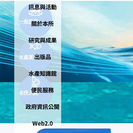
訊息與活動
一般民眾
關於本所
研究與成果
出版品
水產業者
水產知識館
便民服務
本所人員
政府資訊公開
Web2.0