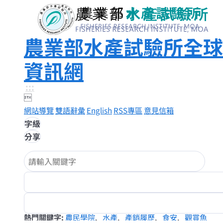
農業部水產試驗所全球
資訊網
:::

網站導覽
雙語辭彙
English
RSS專區
意見信箱
字級
分享
熱門關鍵字
農民學院
水產
產銷履歷
食安
觀賞魚