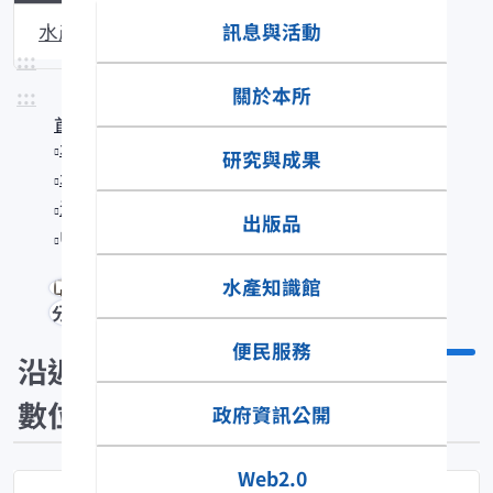
訊息與活動
水產生物圖說
:::
關於本所
:::
首頁
水產知識館
研究與成果
水產數位典藏
沿近海標本數位典藏
出版品
Uranoscopus japonicus
水產知識館
分享
便民服務
沿近海標本
數位典藏
政府資訊公開
Web2.0