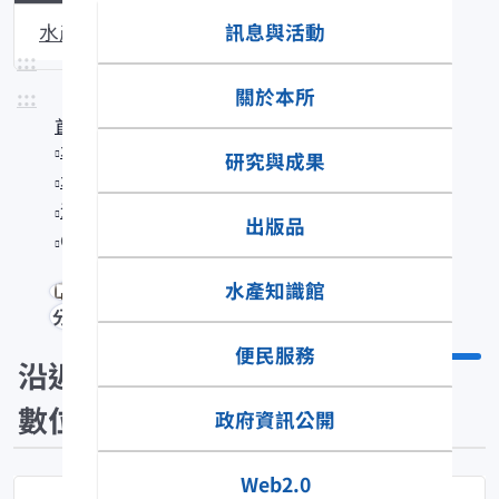
訊息與活動
水產生物圖說
:::
關於本所
:::
首頁
水產知識館
研究與成果
水產數位典藏
沿近海標本數位典藏
出版品
Chicoreus torrefactus
水產知識館
分享
便民服務
沿近海標本
數位典藏
政府資訊公開
Web2.0