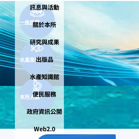
訊息與活動
一般民眾
關於本所
研究與成果
出版品
水產業者
水產知識館
便民服務
本所人員
政府資訊公開
Web2.0