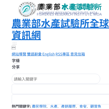
農業部水產試驗所全球
資訊網
:::

網站導覽
雙語辭彙
English
RSS專區
意見信箱
字級
分享
熱門關鍵字
農民學院
水產
產銷履歷
食安
觀賞魚