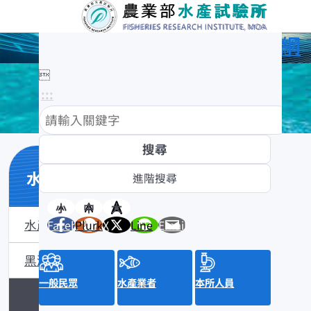
農業部水產試驗所全球資訊網

:::
水產數位典藏
小
中
大
水產數位典藏介紹
Facebook
Plurk
X
Line
Email
黑潮漁業數位典藏
一般民眾
水產業者
本所人員
沿近海標本數位典藏