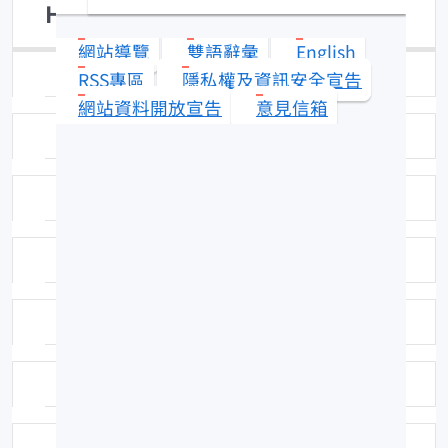
Hypogaleus hyugaensis
網站導覽
雙語辭彙
English
日期：94-11-30
RSS專區
隱私權及資訊安全宣告
網站資料開放宣告
意見信箱
拍攝者：拍攝者：吳全橙
標本號：FRIP01272
科號：18
中名：黑緣灰鮫
學名命名者：(Miyosi, 1939)
學名命名者：(Miyosi, 1939)