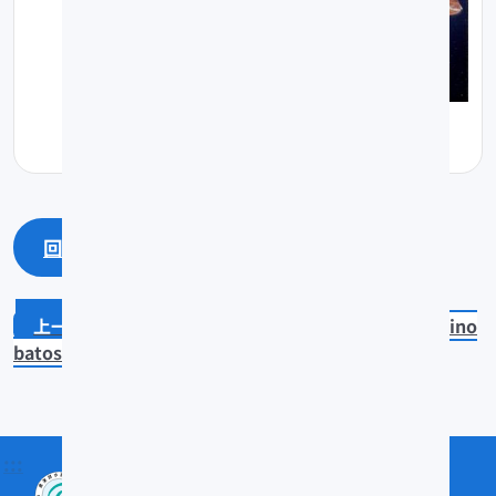
回上一頁
回最上面
Notorynchus cepedianus
Rhino
batos schlegelii
:::