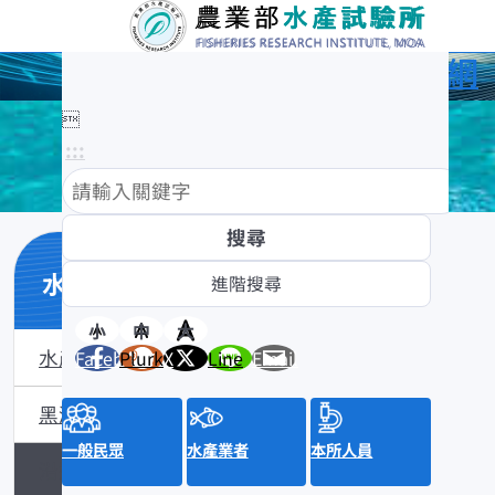
農業部水產試驗所全球資訊網

:::
水產數位典藏
小
中
大
水產數位典藏介紹
Facebook
Plurk
X
Line
Email
黑潮漁業數位典藏
一般民眾
水產業者
本所人員
沿近海標本數位典藏