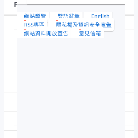
Parastromateus niger
網站導覽
雙語辭彙
English
日期：94-11-30
RSS專區
隱私權及資訊安全宣告
網站資料開放宣告
意見信箱
拍攝者：拍攝者：吳全橙
標本號：FRIP01311
科號：344
中名：烏
學名命名者：(Bloch, 1795)
學名命名者：(Bloch, 1795)