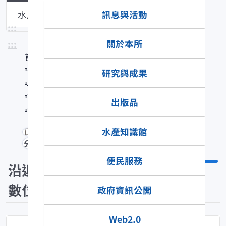
訊息與活動
水產生物圖說
:::
關於本所
:::
首頁
水產知識館
研究與成果
水產數位典藏
沿近海標本數位典藏
出版品
Choerodon melanostigma
水產知識館
分享
便民服務
沿近海標本
數位典藏
政府資訊公開
Web2.0