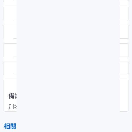
鑑定者：陳春暉
鑑定日期：1993-01-14
保存方式：福馬林固定異丙醇浸漬
科號：F151
備註
別名：條紋鰻鯰
相關圖片