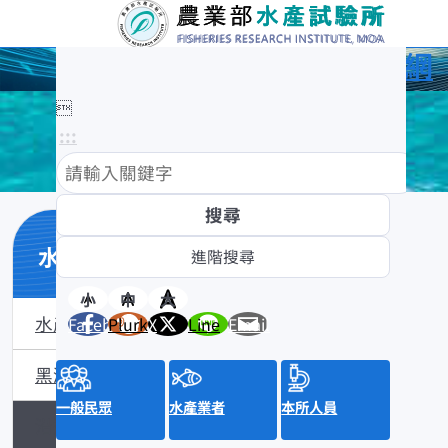
農業部水產試驗所全球資訊網

:::
水產數位典藏
小
中
大
水產數位典藏介紹
Facebook
Plurk
X
Line
Email
黑潮漁業數位典藏
一般民眾
水產業者
本所人員
沿近海標本數位典藏