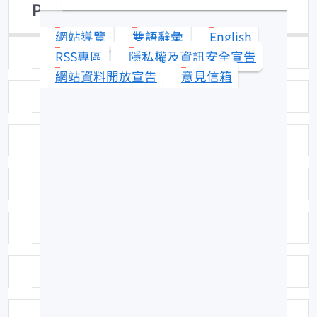
Plotosus lineatus
網站導覽
雙語辭彙
English
日期：95-08-09
RSS專區
隱私權及資訊安全宣告
網站資料開放宣告
意見信箱
拍攝者：拍攝者：陳春暉
標本號：FRIP30110
科號：F151
中名：鰻鯰
學名命名者：Thunberg, 1787
學名命名者：Thunberg, 1787