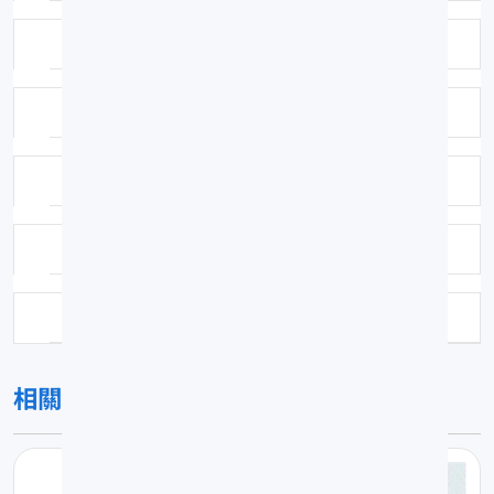
採集方法：魚市場
鑑定者：陳春暉
鑑定日期：1995-05-04
保存方式：福馬林固定異丙醇浸漬
科號：F222
相關圖片