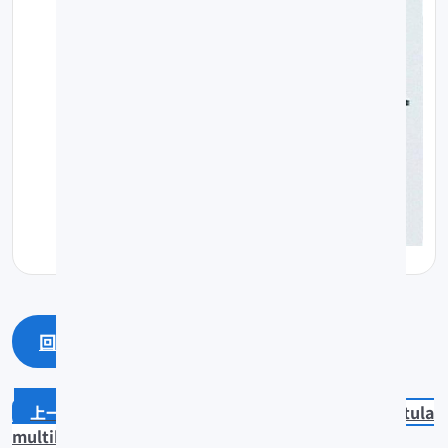
回上一頁
回最上面
Ophidion muraenolepis
Brotula
multibarbata