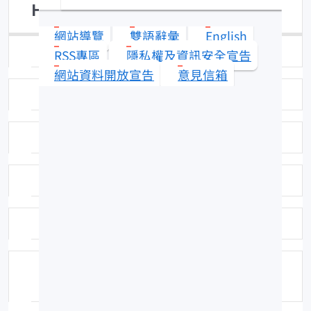
Hoplobrotula armata
網站導覽
雙語辭彙
English
日期：95-08-09
RSS專區
隱私權及資訊安全宣告
網站資料開放宣告
意見信箱
拍攝者：拍攝者：陳春暉
標本號：FRIP30130
科號：F222
中名：棘鼬
學名命名者：Temminck et Schlegel, 18
46