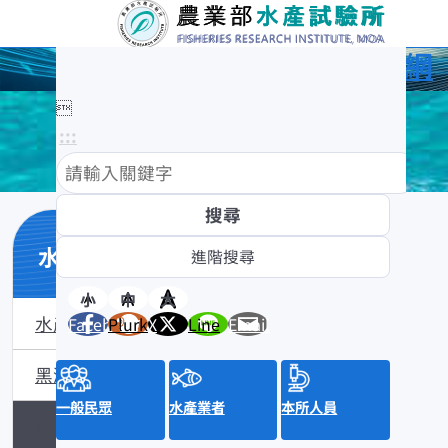
農業部水產試驗所全球資訊網

:::
水產數位典藏
小
中
大
水產數位典藏介紹
Facebook
Plurk
X
Line
Email
黑潮漁業數位典藏
一般民眾
水產業者
本所人員
沿近海標本數位典藏