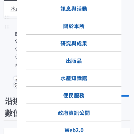
訊息與活動
水產生物圖說
:::
關於本所
:::
首頁
水產知識館
研究與成果
水產數位典藏
沿近海標本數位典藏
出版品
Oedalechilus labiosus
水產知識館
分享
便民服務
沿近海標本
數位典藏
政府資訊公開
Web2.0