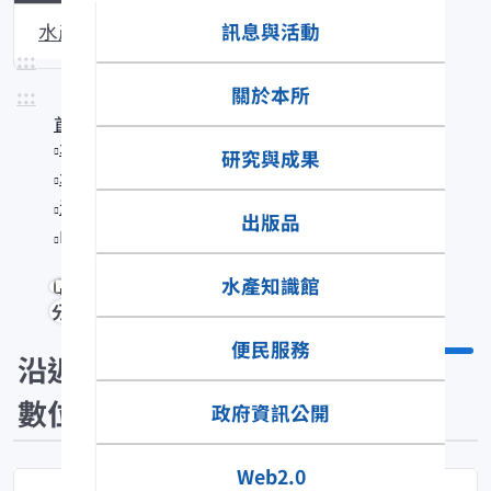
訊息與活動
水產生物圖說
:::
關於本所
:::
首頁
水產知識館
研究與成果
水產數位典藏
沿近海標本數位典藏
出版品
Elagatis bipinnulatus
水產知識館
分享
便民服務
沿近海標本
數位典藏
政府資訊公開
Web2.0