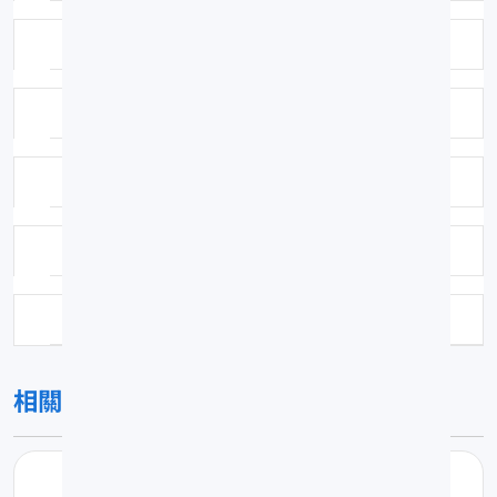
採集方法：魚市場
鑑定者：陳春暉
鑑定日期：2006-10-15
保存方式：福馬林固定異丙醇浸漬
科號：F366
相關圖片