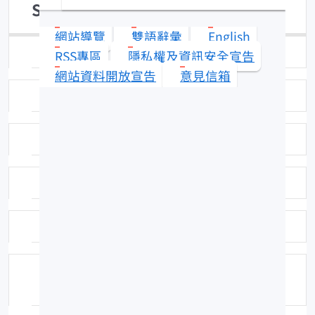
Secutor ruconius
網站導覽
雙語辭彙
English
日期：95-11-30
RSS專區
隱私權及資訊安全宣告
網站資料開放宣告
意見信箱
拍攝者：拍攝者：陳春暉
標本號：FRIP30403
科號：F366
中名：仰口
學名命名者：(Hamilton - Buchanan, 18
22)