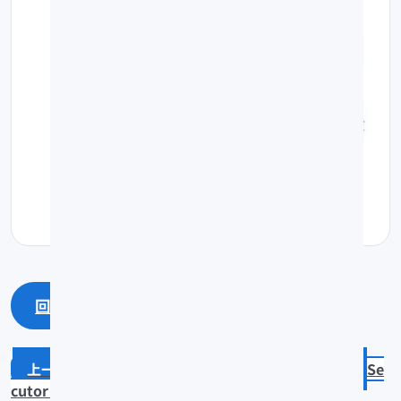
回上一頁
回最上面
Taractichthys steindachneri
Se
cutor indicius