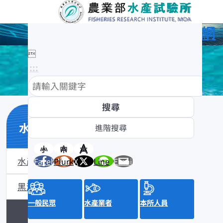
農業部水產試驗所全球資訊網

:::
水產數位典藏
小
中
大
水產數位典藏介紹
Facebook
Plurk
X
Line
Email
黑潮漁業數位典藏
一般民眾
水產業者
本所人員
沿近海標本數位典藏