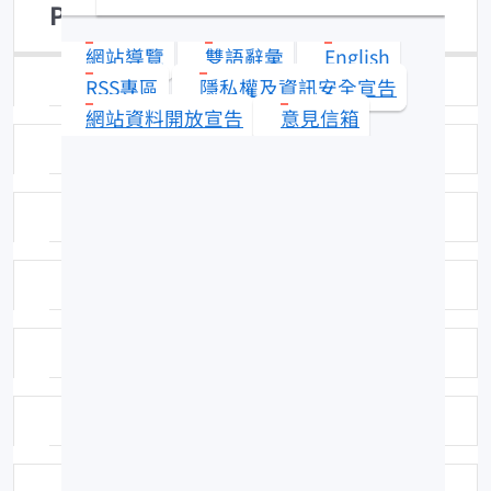
Polydactylus plebeius
網站導覽
雙語辭彙
English
日期：95-11-30
RSS專區
隱私權及資訊安全宣告
網站資料開放宣告
意見信箱
拍攝者：拍攝者：陳春暉
標本號：FRIP30505
科號：F380
中名：五絲馬
學名命名者：(Broussonet, 1788)
學名命名者：(Broussonet, 1788)