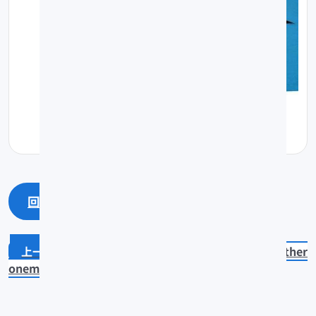
回上一頁
回最上面
Polydactylus sextarius
Eleuther
onema rhadinum