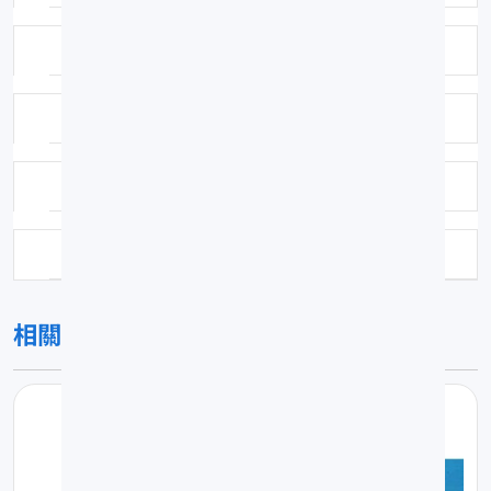
鑑定者：陳春暉
鑑定日期：2006-11-15
保存方式：福馬林固定異丙醇浸漬
科號：F380
相關圖片