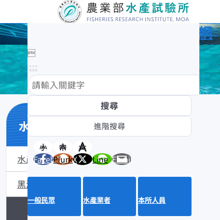
農業部水產試驗所全球資訊網

:::
水產數位典藏
小
中
大
水產數位典藏介紹
Facebook
Plurk
X
Line
Email
黑潮漁業數位典藏
一般民眾
水產業者
本所人員
沿近海標本數位典藏