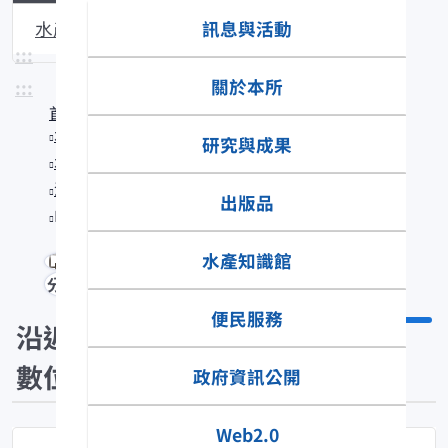
訊息與活動
水產生物圖說
:::
關於本所
:::
首頁
水產知識館
研究與成果
水產數位典藏
沿近海標本數位典藏
出版品
Parapercis ommatura
水產知識館
分享
便民服務
沿近海標本
數位典藏
政府資訊公開
Web2.0