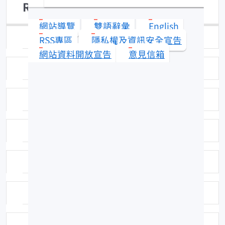
Rhinogobius giurinus
網站導覽
雙語辭彙
English
日期：96-02-07
RSS專區
隱私權及資訊安全宣告
網站資料開放宣告
意見信箱
拍攝者：拍攝者：吳全橙
標本號：FRIP00484
科號：433
中名：極樂蝦虎
學名命名者：(Rutter, 1897)
學名命名者：(Rutter, 1897)