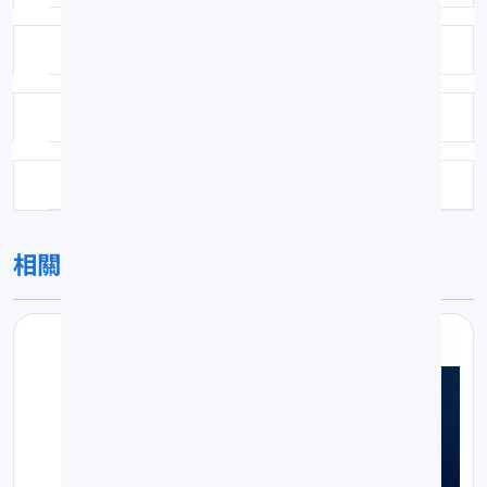
鑑定日期：2004-10-15
保存方式：福馬林固定異丙醇浸漬
科號：433
相關圖片