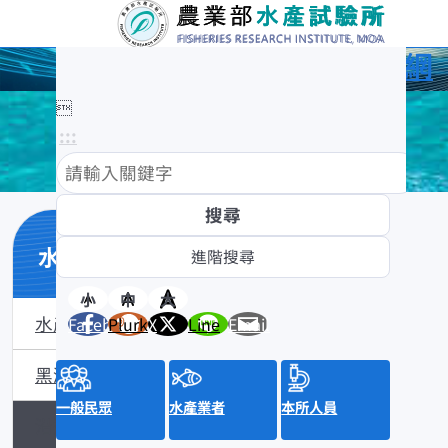
農業部水產試驗所全球資訊網

:::
水產數位典藏
小
中
大
水產數位典藏介紹
Facebook
Plurk
X
Line
Email
黑潮漁業數位典藏
一般民眾
水產業者
本所人員
沿近海標本數位典藏