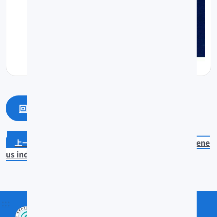
回上一頁
回最上面
Pentaceros japonicus
Parupene
us indicus
:::