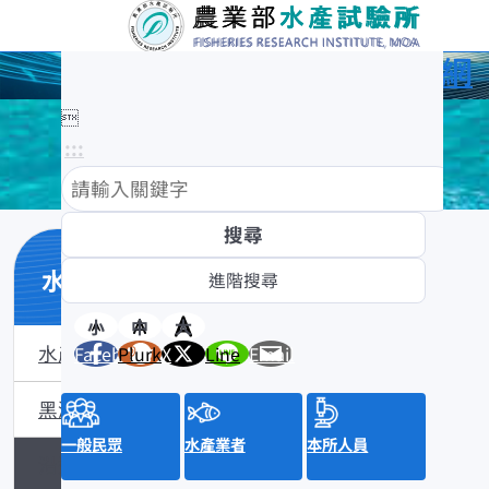
農業部水產試驗所全球資訊網

:::
水產數位典藏
小
中
大
水產數位典藏介紹
Facebook
Plurk
X
Line
Email
黑潮漁業數位典藏
一般民眾
水產業者
本所人員
沿近海標本數位典藏