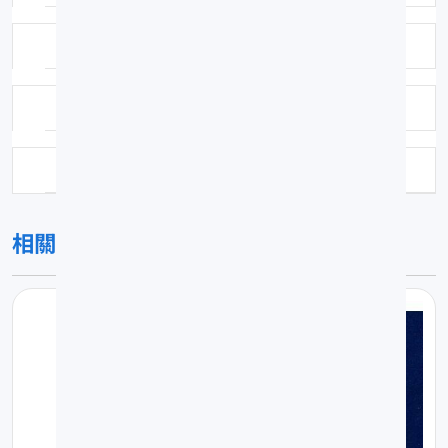
鑑定日期：2004-07-15
保存方式：福馬林固定異丙醇浸漬
科號：377
相關圖片