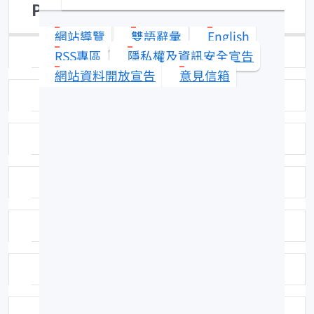
Pelates quadrilineatus
網站導覽
雙語辭彙
English
日期：96-02-07
RSS專區
隱私權及資訊安全宣告
網站資料開放宣告
意見信箱
拍攝者：拍攝者：吳全橙
標本號：FRIP00822
科號：377
中名：四線列牙
學名命名者：(Bloch, 1790)
學名命名者：(Bloch, 1790)