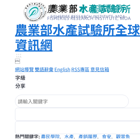
農業部水產試驗所全球
資訊網
:::

網站導覽
雙語辭彙
English
RSS專區
意見信箱
字級
分享
熱門關鍵字
農民學院
水產
產銷履歷
食安
觀賞魚