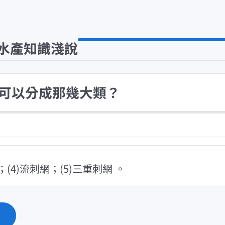
水產知識淺說
可以分成那幾大類？
；(4)流刺網；(5)三重刺網 。