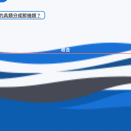
釣具類分成那幾類？
收合