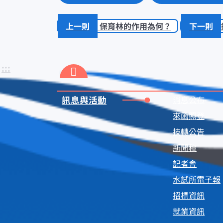
保育林的作用為何？
:::
訊息與活動
消息公布
來函照登
技轉公告
新聞稿
記者會
水試所電子報
招標資訊
就業資訊