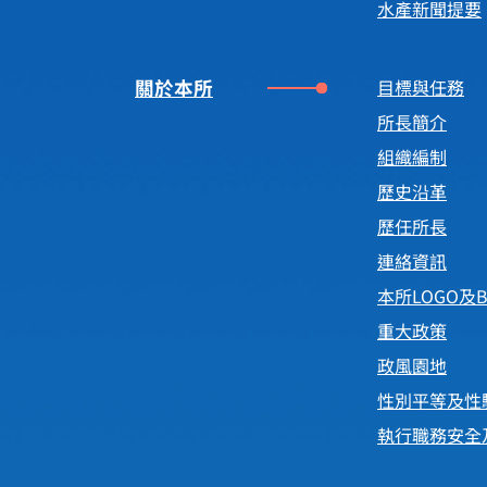
水產新聞提要
關於本所
目標與任務
所長簡介
組織編制
歷史沿革
歷任所長
連絡資訊
本所LOGO及B
重大政策
政風園地
性別平等及性
執行職務安全