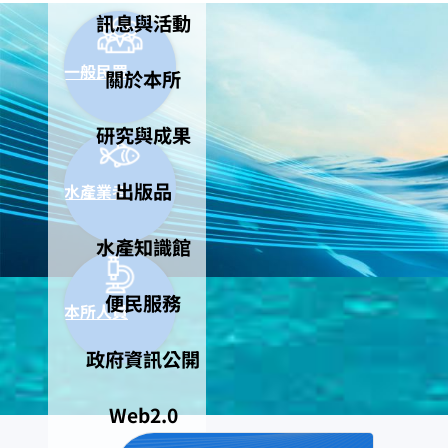
訊息與活動
一般民眾
關於本所
研究與成果
出版品
水產業者
水產知識館
便民服務
本所人員
政府資訊公開
Web2.0