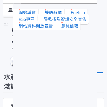
臺灣沿近海漁業資源動態
網站導覽
雙語辭彙
English
RSS專區
隱私權及資訊安全宣告
:::
網站資料開放宣告
意見信箱
首頁
水產知識館
水產知識淺說
寒流侵襲時造成虱目魚死亡的原因為何？
分享
水產知識
淺說
寒流侵襲時造成虱目魚死亡的原因為