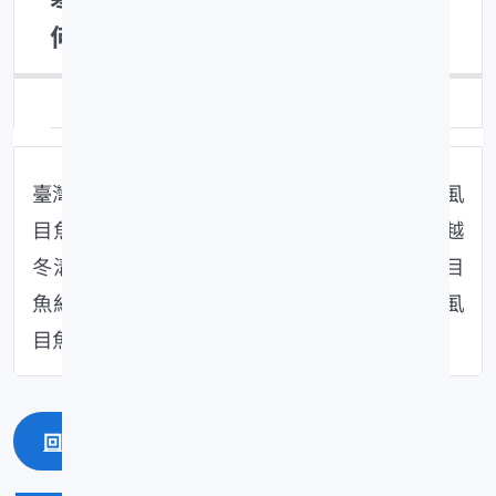
何？
類別：魚病防治
臺灣於寒流過境時，常出現10～15℃之低溫，虱
目魚屬熱帶性種類，冬季必須有防寒措施（如越
冬溝、柵等），否則極易凍斃，此外，引起虱目
魚紅斑病之細菌，在低水溫期繁殖迅速，造成虱
目魚大量死亡。
回上一頁
回最上面