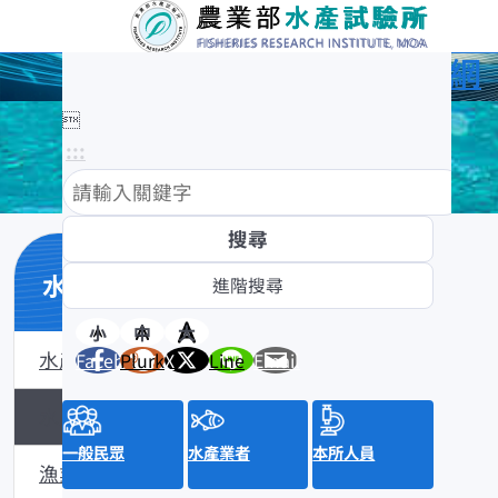
農業部水產試驗所全球資訊網

:::
水產知識館
小
中
大
水產數位典藏
Facebook
Plurk
X
Line
Email
水產知識淺說
一般民眾
水產業者
本所人員
漁業問答