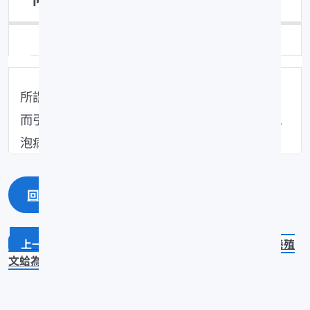
類別：魚病防治
所謂氣泡病就是養殖池水中的溶氧或氮量過飽和
而引起魚體氣體栓塞的疾病。池魚一旦發現有氣
泡病，應立即注水，並加強曝氣。
回上一頁
回最上面
魚病發生時，應如何處理？
養殖
文蛤為何經常發生大量斃死現象？