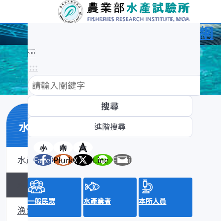
農業部水產試驗所全球資訊網

:::
水產知識館
小
中
大
水產數位典藏
Facebook
Plurk
X
Line
Email
水產知識淺說
一般民眾
水產業者
本所人員
漁業問答