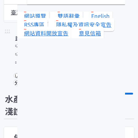
臺灣沿近海漁業資源動態
網站導覽
雙語辭彙
English
RSS專區
隱私權及資訊安全宣告
:::
網站資料開放宣告
意見信箱
首頁
水產知識館
水產知識淺說
何謂氣泡病？如何防治？
分享
水產知識
淺說
何謂氣泡病？如何防治？