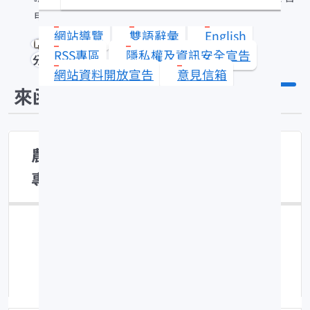
申請作業案
網站導覽
雙語辭彙
English
RSS專區
隱私權及資訊安全宣告
分享
網站資料開放宣告
意見信箱
來函照登
農業部「115年度農業學界與法人科
專計畫」第二次公 告申請作業案
公布日期：115-02-06
點擊數：288
修改時間：115-02-06