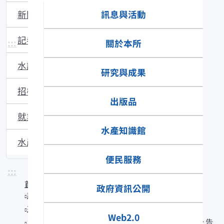
訊息與活動
新聞稿
記者會
:::
關於本所
水試所電子報
研究與成果
招標資訊
出版品
就業資訊
水產知識館
水產新聞提要
便民服務
:::
首頁
政府資訊公開
訊息與活動
來函照登
Web2.0
農業部「115年度農業學界與法人科專計畫」第二次公 告