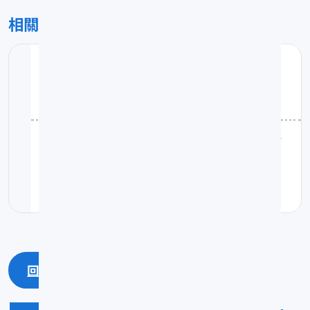
相關檔案
(附件1)115-學法科專公開徵求
pdf(0.18MB)
(附件2)115-學法科專公開徵求-附件(說明會D
M)
pdf(0.56MB)
回上一頁
回最上面