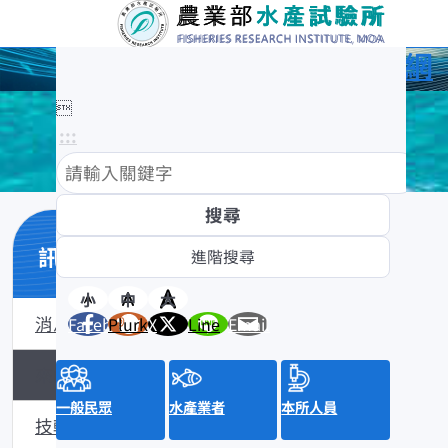
農業部水產試驗所全球資訊網

:::
訊息與活動
小
中
大
消息公布
Facebook
Plurk
X
Line
Email
來函照登
一般民眾
水產業者
本所人員
技轉公告