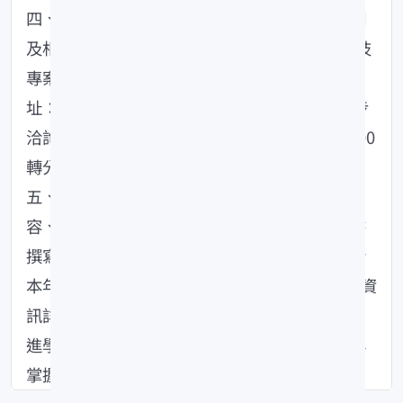
四、有關申請資格、作業程序、計畫書撰寫說明
及相關文件等詳細資訊，請至「AgTech農業科技
專案計畫服務網」瀏覽說明影片與下載資料(網
址：https://agtech.moa.gov.tw/)，並可進一步
洽詢農業科專服務小組，電話：〔(02)2586-5000
轉分機751、752、755、761、763、765〕。
五、另為強化學術與研究機構對於計畫資源內
容、徵案技術領域發展現況、提案方式及計畫書
撰寫要領之瞭解，本部委託農業科專服務小組於
本年3月17日(星期二)辦理線上直播說明會(報名資
訊詳如附件2)，並同步提供線上諮詢服務，以增
進學研單位對農業學界與法人科專計畫之瞭解與
掌握。