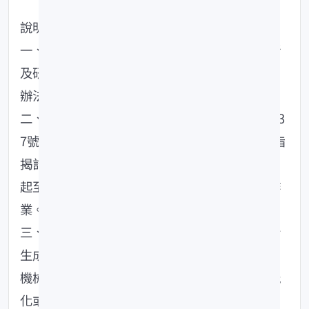
說明：
一、依據本部推動學術與研究機構參與產業創新
及研究發展補助
辦法辦理。
二、本部前以114年6月10日農科字第114005273
7號(諒達)函知於114 年6月10日至7月31日徵求旨
揭計畫，考量該項計畫尚有補助額度，爰自即日
起至本(115)年4月30日止開放第二次受理申請作
業。
三、旨揭計畫第二次公開徵求項目為「開發融合
生成式AI之農業產銷管理模型」、「開發與建構
機械化農業生產體系」及「開發漁業加工之智能
化或自動化設備」，徵求重點如附件1。