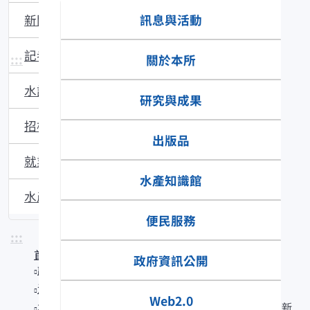
訊息與活動
新聞稿
記者會
:::
關於本所
水試所電子報
研究與成果
招標資訊
出版品
就業資訊
水產知識館
水產新聞提要
便民服務
:::
首頁
政府資訊公開
訊息與活動
消息公布
Web2.0
本所水產加工組誠徵聘用人員(職務代理)1名(月支報酬新