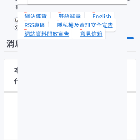
臺幣38,948元)
網站導覽
雙語辭彙
English
RSS專區
隱私權及資訊安全宣告
分享
網站資料開放宣告
意見信箱
消息公布
本所水產加工組誠徵聘用人員(職務
代理)1名(月支報酬新臺幣38,948元)
公布日期：115-01-21
點擊數：192
修改時間：115-01-21