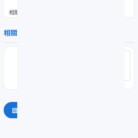
相關資訊請點選以下連結
相關連結
https://www.tfrin.gov.tw/theme_data.php?
theme=news&sub_theme=employment&id
=75801
回上一頁
回最上面