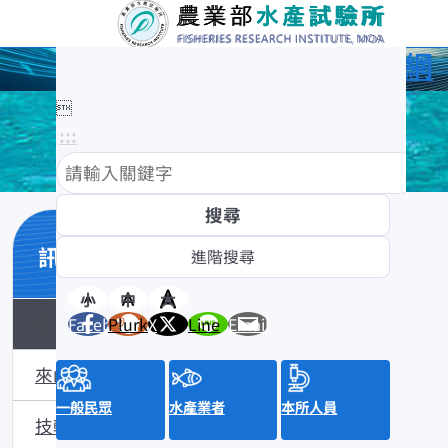
農業部水產試驗所全球資訊網

:::
訊息與活動
小
中
大
消息公布
Facebook
Plurk
X
Line
Email
來函照登
一般民眾
水產業者
本所人員
技轉公告