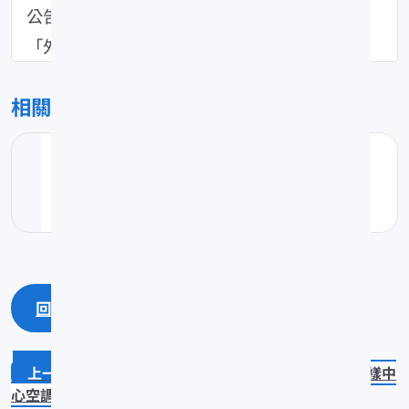
公告標售內容如pdf附加檔案(內含「投標單」與
「外標封」)，供廠商下載。
相關檔案
公告標售內容
pdf(1.22MB)
回上一頁
回最上面
多功能煙燻機維修
水產加值打樣中
心空調設備