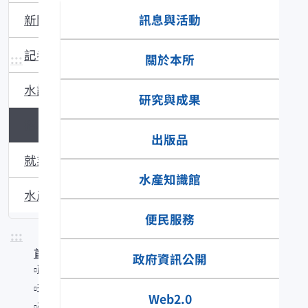
訊息與活動
新聞稿
記者會
:::
關於本所
水試所電子報
研究與成果
招標資訊
出版品
就業資訊
水產知識館
水產新聞提要
便民服務
:::
首頁
政府資訊公開
訊息與活動
招標資訊
Web2.0
標售本所廢五金與相關廢品壹批，歡迎參加投標。