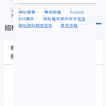
網站導覽
雙語辭彙
English
分享
RSS專區
隱私權及資訊安全宣告
網站資料開放宣告
意見信箱
招標資訊
標售本所廢五金與相關廢品壹批，歡
迎參加投標。
登錄日期：114-04-07
點擊數：1024
修改時間：114-04-07