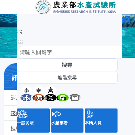
農業部水產試驗所全球資訊網

:::
訊息與活動
小
中
大
消息公布
Facebook
Plurk
X
Line
Email
來函照登
一般民眾
水產業者
本所人員
技轉公告