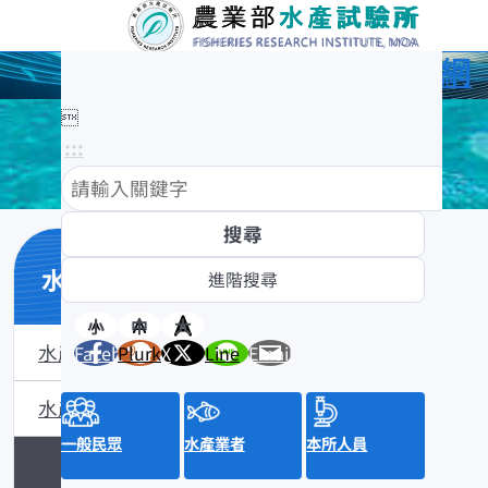
農業部水產試驗所全球資訊網

:::
水產知識館
小
中
大
水產數位典藏
Facebook
Plurk
X
Line
Email
水產知識淺說
一般民眾
水產業者
本所人員
漁業問答