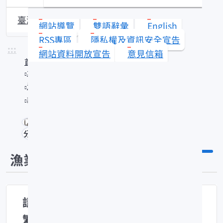
臺灣沿近海漁業資源動態
網站導覽
雙語辭彙
English
RSS專區
隱私權及資訊安全宣告
:::
網站資料開放宣告
意見信箱
首頁
水產知識館
漁業問答
請問腹吸鰍科如何分辨公母？以及其繁殖條件？
分享
漁業問答
請問腹吸鰍科如何分辨公母？以及其
繁殖條件？