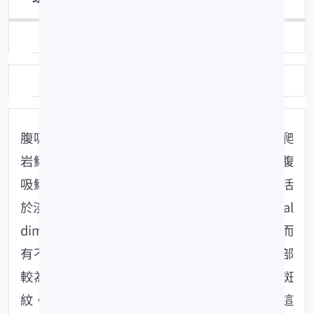
來函日期：113-09-02
類別：魚類養殖
腹吸鰍科及爬鰍科在臺灣觀賞水族市場上俗稱爬
岩鰍、提琴鼠或葫蘆鼠，是常見的觀賞魚種，腹
吸鰍科及爬鰍科魚類皆屬於初級性淡水魚，生活
於淡水水域。一般腹吸鰍科為性別二型化 (sexual
dimorphism) 魚類，然雌雄外觀會因物種不同而
有不同的呈現，如有的魚種雌魚體型較大或腹部
較為膨大；雄魚具追星或外表色彩較鮮豔或有斑
紋。腹吸鰍通常被推論在雨季前後繁殖，因為這