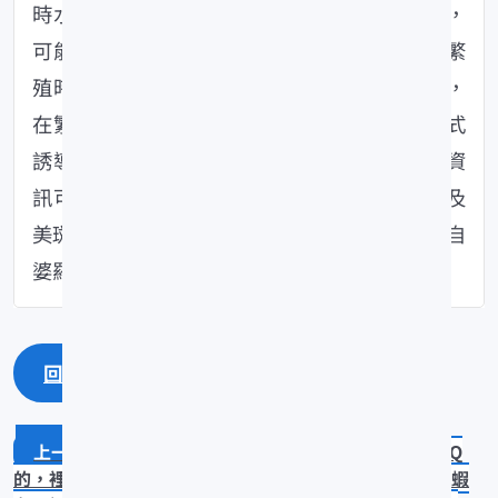
時水溫、水質及大氣壓力都會呈現較明顯變化，
可能會刺激腹吸鰍進行繁殖；在人為蓄養下，繁
殖時一般建議須提供種魚較為多樣且營養食物，
在繁殖操作上有採用溫差刺激、加強換水等方式
誘導產卵。種魚護卵行為則因魚種而異。詳細資
訊可參考研究論文「兩種腹吸鰍科魚種之繁殖及
美斑近原吸鰍初期形態發育」及Fishbook「來自
婆羅洲的提琴鼠-腹吸鰍」(
[連結]
)。
回上一頁
回最上面
請問蝦肉內黑色的組織是什麼 (取出後質地QQ
的，裡面感覺是蝦肉的顏色)？
請問貪食沼蝦