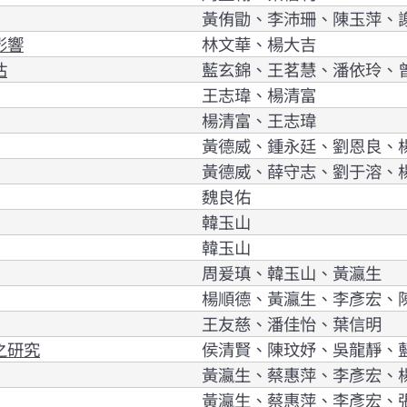
黃侑勖、李沛珊、陳玉萍、
影響
林文華、楊大吉
估
藍玄錦、王茗慧、潘依玲、
王志瑋、楊清富
楊清富、王志瑋
黃德威、鍾永廷、劉恩良、
黃德威、薛守志、劉于溶、
魏良佑
韓玉山
韓玉山
周爰瑱、韓玉山、黃瀛生
楊順德、黃瀛生、李彥宏、
王友慈、潘佳怡、葉信明
之研究
侯清賢、陳玟妤、吳龍靜、
黃瀛生、蔡惠萍、李彥宏、
黃瀛生、蔡惠萍、李彥宏、