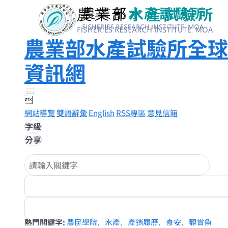
農業部水產試驗所全球
資訊網
:::

網站導覽
雙語辭彙
English
RSS專區
意見信箱
字級
分享
熱門關鍵字
農民學院
水產
產銷履歷
食安
觀賞魚