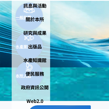
訊息與活動
一般民眾
關於本所
研究與成果
出版品
水產業者
水產知識館
便民服務
本所人員
政府資訊公開
Web2.0