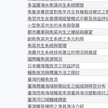
多溫層海水魚藻共生系統開發
魚隻放養密度對魚芋共生有機栽培模式之
魚茭共生友善環境經營模式示範及效益評
小型魚菜共生的未來與發展
都市農業與魚菜共生之連結與展望
創新魚菜共生系統之多元利用
魚菜共生系統與管理
漁農共生系統技術建立的現況與展望
國際鰻魚資源現況
日本鰻增殖放流之效益評估
鰻魚放流與標識方法之探討
臺灣的鰻魚放流
臺灣周邊海域柳葉幼生之組成與時空分布
臺灣西南海域鰻苗來游量與海況變動探討
臺灣河口域鰻線調查
臺灣鰻苗捕撈之漁具漁法介紹