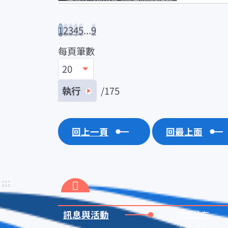
1
2
3
4
5
...
9
每頁筆數
/175
回上一頁
回最上面
:::
訊息與活動
消息公布