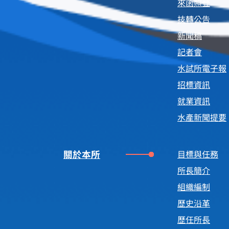
來函照登
技轉公告
新聞稿
記者會
水試所電子報
招標資訊
就業資訊
水產新聞提要
關於本所
目標與任務
所長簡介
組織編制
歷史沿革
歷任所長