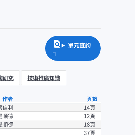
單元查詢
病研究
技術推廣知識
作者
頁數
葉信利
14頁
楊順德
12頁
楊順德
18頁
37頁