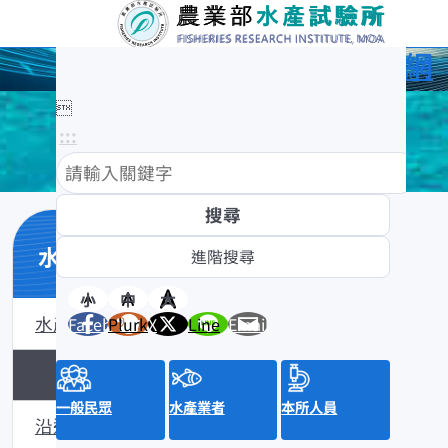
農業部水產試驗所全球資訊網

:::
水產數位典藏
小
中
大
水產數位典藏介紹
Facebook
Plurk
X
Line
Email
黑潮漁業數位典藏
一般民眾
水產業者
本所人員
沿近海標本數位典藏