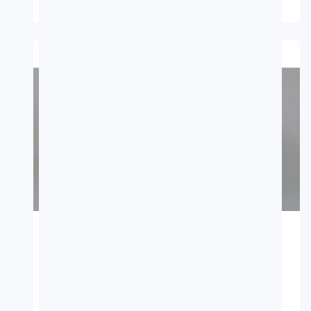
Rhinecanthus verrucosus
魚類
採集者：劉燈城