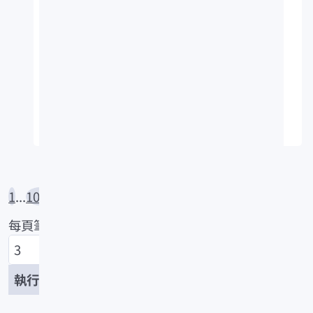
Parupeneus spilurus
魚類
採集者：吳春基
採集日期：1987-04-30
採集地：台東,小港
標本號：FRIP20114
中名：大型海緋鯉
1
...
1082
1083
1084
1085
1086
每頁筆數
/3258