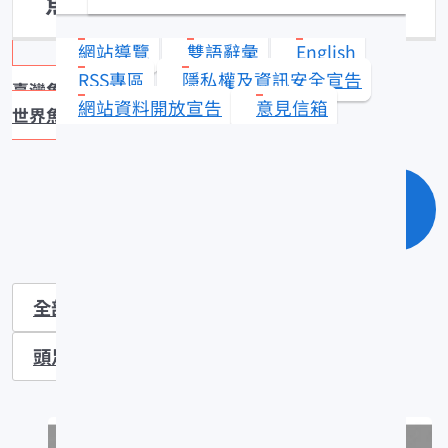
魚種進階連結查詢
網站導覽
雙語辭彙
English
RSS專區
隱私權及資訊安全宣告
臺灣魚類資料庫
網站資料開放宣告
意見信箱
世界魚類資料庫
單元查詢
全部
魚類
貝類
甲殼類
頭足類
DNA鑑定樣本