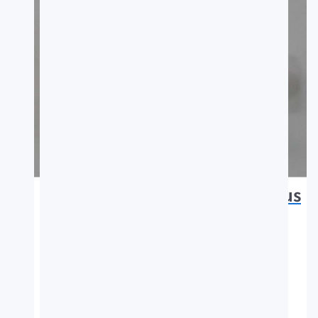
Pseudobalistes flavimarginatus
魚類
採集者：劉燈城
採集日期：2019-09-10
採集地：台東,成功
標本號：FRIP20107
中名：黃緣擬板機魨