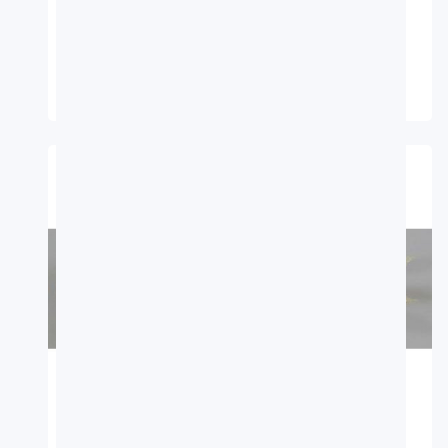
採集日期：2019-09-10
採集地：台東,三仙台
標本號：FRIP20111
中名：毒吻棘魨