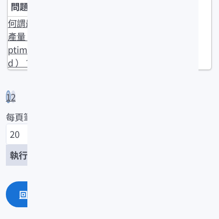
何謂最適生
產量（OY, O
ptimum Yiel
d ）？
1
2
每頁筆數
/37
回上一頁
回最上面