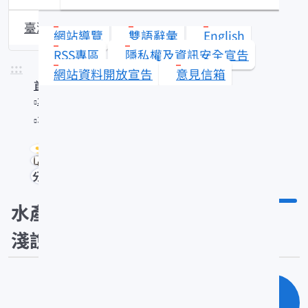
臺灣沿近海漁業資源動態
網站導覽
雙語辭彙
English
RSS專區
隱私權及資訊安全宣告
:::
網站資料開放宣告
意見信箱
首頁
水產知識館
水產知識淺說
分享
水產知識
淺說
單元查詢