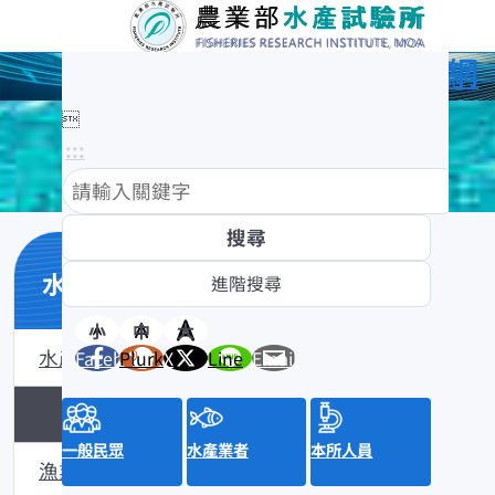
農業部水產試驗所全球資訊網

:::
水產知識館
小
中
大
水產數位典藏
Facebook
Plurk
X
Line
Email
水產知識淺說
一般民眾
水產業者
本所人員
漁業問答