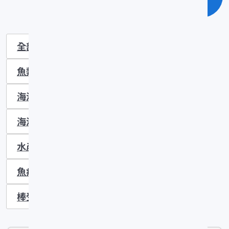
全部
拖網漁業
栽培漁業
魚類生理
魚類生態
漁業氣象
海洋物理
漁海況
圍網漁業
海洋漁場
漁業法規
對外漁業合作
水產資源
水產加工
水產養殖
魚病防治
刺網漁業
定置網漁業
棒受網漁業
延繩釣漁業
其它漁業