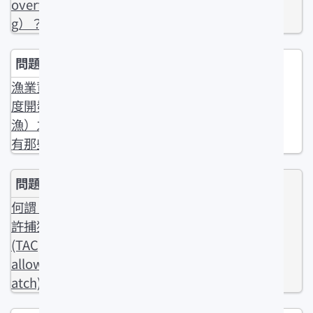
overfishin
g）？
漁業資源過
度開發（過
漁）之徵兆
有那些？
何謂「總容
許捕獲量」
(TAC, Total
allowable c
atch)？