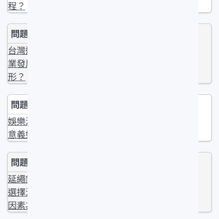
程？
台灣遠洋漁
業發展的情
形？
娛樂漁業的
意義如何？
延繩釣漁場
選擇決定之
因素為何？