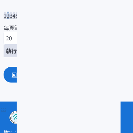
1
2
3
4
5
...
22
每頁筆數
/437
回上一頁
回最上面
:::
地址