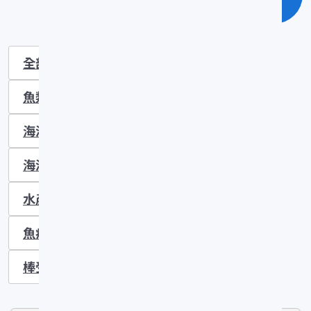
全部
拖網漁業
栽培漁業
魚類生理
魚類生態
漁業氣象
海洋物理
漁海況
圍網漁業
海洋漁場
漁業法規
對外漁業合作
水產資源
水產加工
水產養殖
魚病防治
刺網漁業
定置網漁業
棒受網漁業
延繩釣漁業
其它漁業