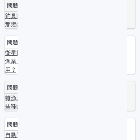
釣具類分成
那幾類？
衛星探測在
漁業上的應
用？
雜漁具有那
些種類？
自動魷釣機