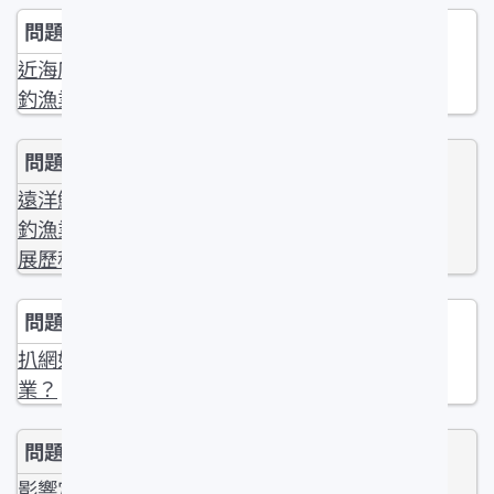
近海底延繩
釣漁業？
遠洋鮪延繩
釣漁業的發
展歷程？
扒網如何作
業？
影響定置網