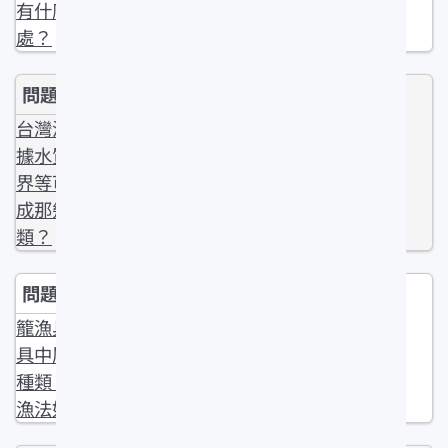
有什麼好
處？
台灣漁業依
據水質、水
界等可以分
成那幾大
類？
籠漁具在漁
具中屬於何
種類？基本
漁法如何？