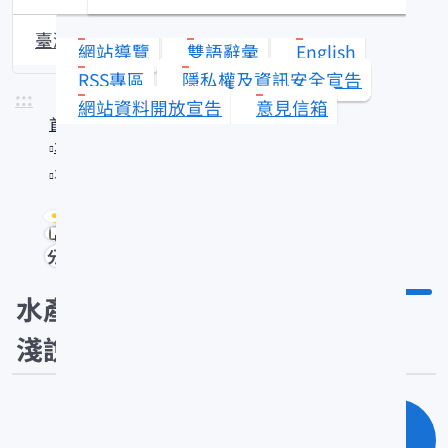
臺灣沿近海漁業資源動態
網站導覽
雙語辭彙
English
RSS專區
隱私權及資訊安全宣告
:::
網站資料開放宣告
意見信箱
首頁
水產知識館
水產知識淺說
分享
水產知識
淺說
單元查詢