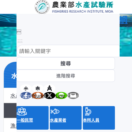
農業部水產試驗所全球資訊網

:::
水產知識館
小
中
大
水產數位典藏
Facebook
Plurk
X
Line
Email
水產知識淺說
一般民眾
水產業者
本所人員
漁業問答