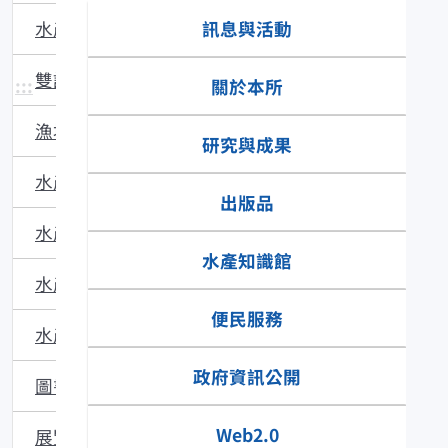
訊息與活動
水產主題館
雙語辭彙
:::
關於本所
漁場動態
研究與成果
水產品食安專區
出版品
水產技術
水產知識館
水產多媒體
便民服務
水產食譜
政府資訊公開
圖書館藏
Web2.0
展覽與活動