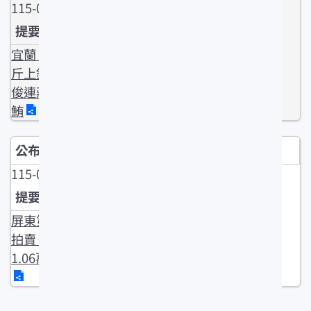
115-04-09
宜蘭 276公
斤上鉤 林宜
俊連莊第一
鮪
115-04-09
屏東第一鮪
拍賣 每公斤
1.06萬新高