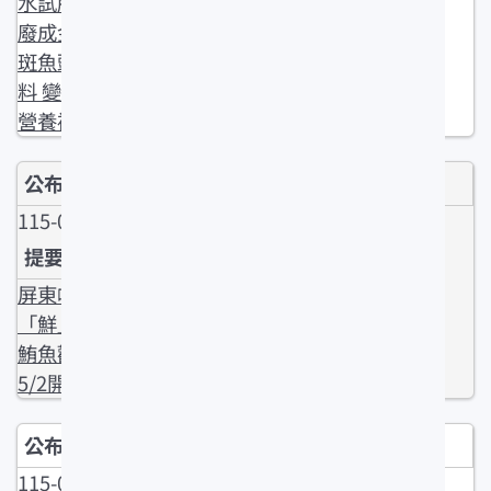
水試所「點
廢成金」石
斑魚頭下腳
料 變身機能
營養補充品
115-04-28
屏東嚐
「鮮」去 黑
鮪魚觀光季
5/2開鑼
115-04-28