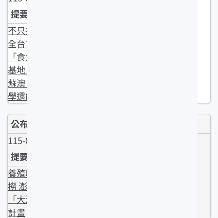
不只挑海鮮!
全台首座
「食魚教育
基地」落腳
蘇澳 邊逛邊
學還能DIY
115-04-27
養殖取代捕
撈 澎湖推
「大海田」
計畫