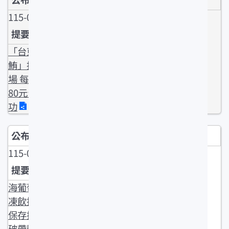
115-05-05
「台東第一
鮪」拍賣登
場 每公斤12
80元留在成
功
115-05-04
海葡萄變身
凍飲拚產值
保存技術突
破帶動產業