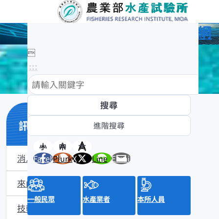
農業部水產試驗所全球資訊網

:::
訊息與活動
小
中
大
消息公布
Facebook
Plurk
X
Line
Email
來函照登
一般民眾
水產業者
本所人員
技轉公告