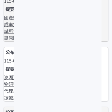
115-05-11
國產蚵仔育
成率提升 水
試所分析關
鍵原因
115-05-05
澎湖漁業生
物研究中心
代理主任城
振誠真除