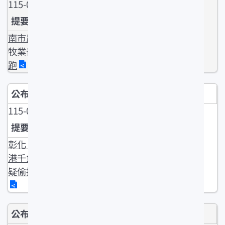
115-04-10
南市農林漁
牧業普查 開
跑
115-04-09
彰化 王功漁
港千魚暴斃
疑偷排廢水