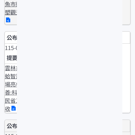
魚市動土 形
塑觀光廊帶
115-05-11
雲林首座文
蛤智慧養殖
場亮相 張麗
善:科技讓漁
民省工 又增
收