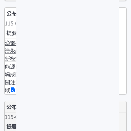
115-04-24
漁電共生打
造永續養殖
新模式 泓德
能源日運案
場成國內外
關注示範場
域
115-04-24