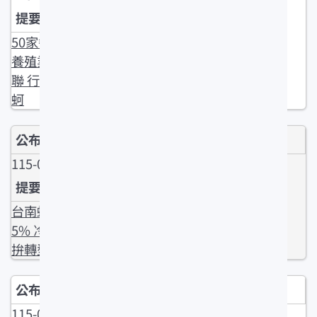
50家餐飲、
養殖業者串
聯 行銷台南
蚵
115-04-28
台南蚵價跌2
5% 冷凍包裝
拚轉型
115-04-27