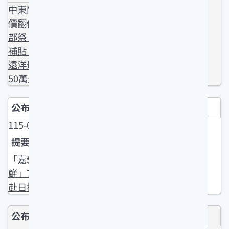
中東開戰油
價翻倍 農業
部祭「漁業
補貼」新制
遠洋最 高領3
50萬元
115-04-10
「嘉義優
鮮」7家業者
赴日拓點