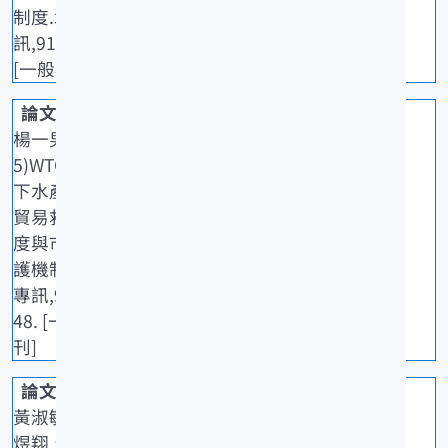
制度.水試專
訊,91: 48-51.
[一般期刊]
楊一男(202
5)WTO框架
下水產品的
貿易救濟制
度與市場保
護機制.水試
專訊,90: 45-
48. [一般期
刊]
黃淑敏、洪
煜翔、陳建