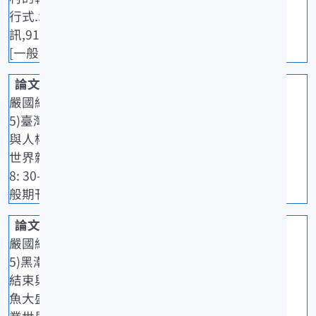
行式.水試專
訊,91: 55-56.
[一般期刊]
嚴國維(202
5)臺灣漁業
與人權.農業
世界雜誌,49
8: 30-33. [一
般期刊]
嚴國維(202
5)黑潮蛇行
結束與秋刀
魚大盛產.農