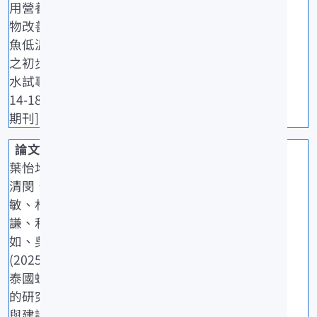
用營養添加
物改善虱目
魚低溫緊迫
之初步評估.
水試專訊,92:
14-18. [一般
期刊]
葉怡均、楊
清閔、黃淑
敏、林如
謙、利淑
如、吳豐成
(2025)臺灣
泰國蝦養殖
的研究現況
與建議.水試