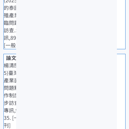
(2025)臺灣
的泰國蝦養
殖產業所面
臨問題點之
訪查.水試專
訊,89: 5-11.
[一般期刊]
楊清閔(202
5)臺灣鰻魚
產業面臨的
問題點與契
作制度的初
步訪查.水試
專訊,90: 29-
35. [一般期
刊]