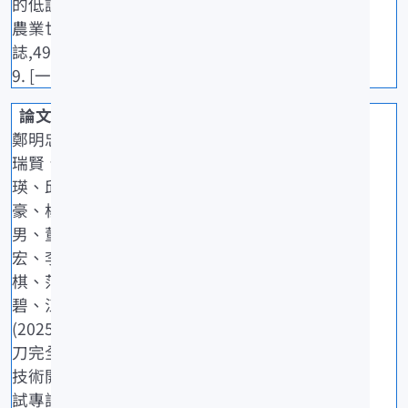
的低調巨星.
農業世界雜
誌,499: 26-2
9. [一般期刊]
鄭明忠、吳
瑞賢、江玉
瑛、邱俊
豪、楊一
男、董家
宏、李任
棋、范氏
碧、江偉全
(2025)鬼頭
刀完全養殖
技術開發.水
試專訊,92: 3