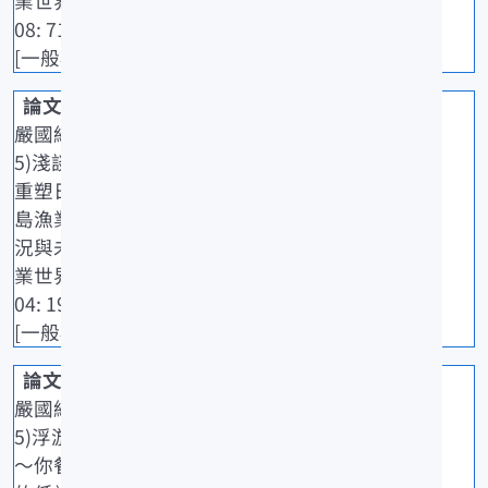
業世界雜誌,5
08: 71-73.
[一般期刊]
嚴國維(202
5)淺談科技
重塑日本福
島漁業的現
況與未來.農
業世界雜誌,5
04: 19-23.
[一般期刊]
嚴國維(202
5)浮游動物
～你餐桌上