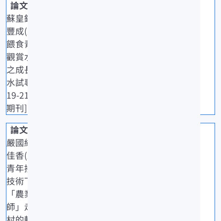
蘇皇銘、吳
豐成(2025)
餵食青蟲對
觀賞水晶蝦
之成長表現.
水試專訊,90:
19-21. [一般
期刊]
嚴國維、陳
佳香(2025)
青年接棒×
技術下鄉：
「農業張老
師」走進漁
村的轉型進