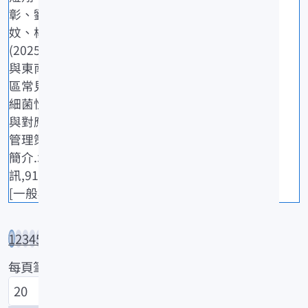
彰、劉姵
妏、楊順德
(2025)臺灣
與東南亞地
區常見鱸魚
細菌性疾病
與對應養殖
管理策略之
簡介.水試專
訊,91: 25-29.
[一般期刊]
1
2
3
4
5
...
133
每頁筆數