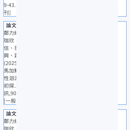
9-43. [一般期
刊]
鄭力綺、何
珈欣、羅允
信、翁進
興、蕭仁傑
(2025)康氏
馬加鰆季節
性洄游分布
初探.水試專
訊,90: 1-9.
[一般期刊]
鄭力綺、何
珈欣、吳伊