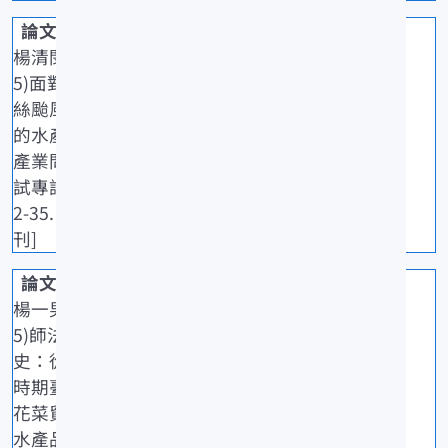
楊清閔(202
5)面對丹娜
絲颱風災後
的水產養殖
產業問題.水
試專訊,92: 3
2-35. [一般期
刊]
楊一男(202
5)師法貿易
史：從日治
時期臺灣石
花菜貿易看
水產品產銷