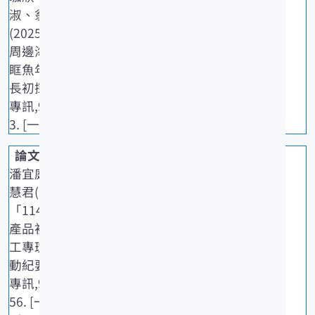
淑、翁進興
(2025)臺灣
周邊海域眼
眶魚年齡成
長初探.水試
專訊,92: 6-1
3. [一般期刊]
潘宜庭、蔡
慧君(2025)
「114年度水
產品初級加
工專班」活
動紀要.水試
專訊,92: 54-
56. [一般期