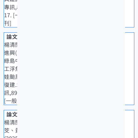
專訊,89: 12-
17. [一般期
刊]
楊清閔、翁
進興(2025)
綠島中層人
工浮魚礁瑪
娃颱風災後
復建.水試專
訊,89: 31-35.
[一般期刊]
楊清閔、吳?
芠、黃建智