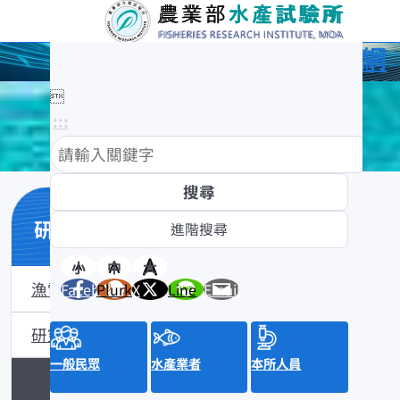
農業部水產試驗所全球資訊網

:::
研究與成果
小
中
大
漁電共生
Facebook
Plurk
X
Line
Email
研究計畫及成果
一般民眾
水產業者
本所人員
論文目錄