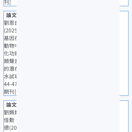
刊]
劉恩良 摘譯
(2025)FoxP2
基因在脊椎
動物中的演
化功能與魚
類聲音行為
的潛在角色.
水試專訊,92:
44-47. [一般
期刊]
劉姵妏、林
佳勳、楊順
德(2025)應