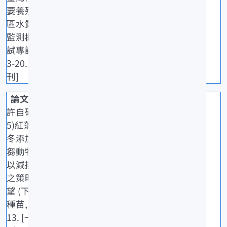
要養殖生產
區水質長期
監測概述.水
試專訊,91: 1
3-20. [一般期
刊]
許自研(202
5)紅藻海門
冬添加於反
芻動物飼料
以減排甲烷
之策略與展
望 (下).水產
種苗,330: 8-
13. [一般期