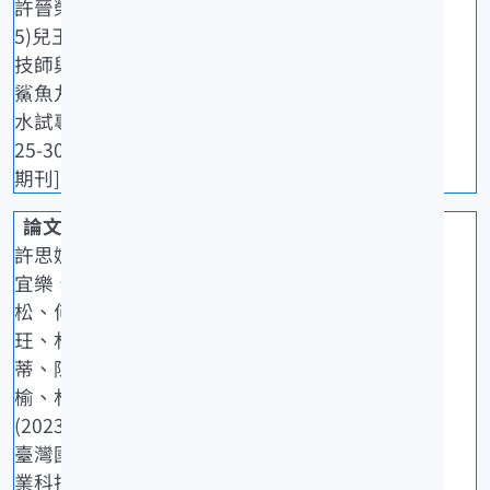
許晉榮(202
5)兒玉政治
技師與他的
鯊魚丸罐頭.
水試專訊,89:
25-30. [一般
期刊]
許思婕、冼
宜樂、陳高
松、何欣
玨、林連
蒂、陳佩
榆、林慧秋
(2023)2025
臺灣國際漁
業科技展