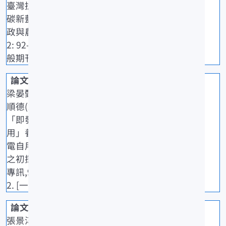
臺灣搶攻減
碳新藍海.農
政與農情,40
2: 92-96. [一
般期刊]
梁晏甄、楊
順德(2025)
「即發即
用」養殖自
電自用模組
之初探.水試
專訊,91: 9-1
2. [一般期刊]
張景淳(202