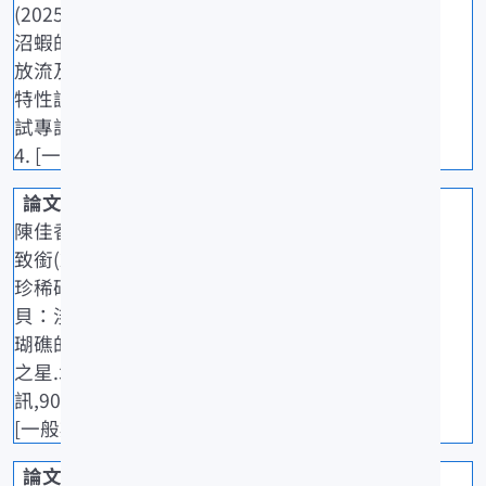
(2025)貪食
沼蝦的標記
放流及生殖
特性調查.水
試專訊,89: 1-
4. [一般期刊]
陳佳香、張
致銜(2025)
珍稀硨磲
貝：淺海珊
瑚礁的保育
之星.水試專
訊,90: 36-41.
[一般期刊]