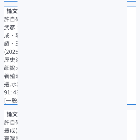
許自研、郭
武彥、吳豐
成、李秉
諺、王玟傑
(2025)靜觀
歷史洪流－
細說大鵬灣
養殖漁業變
遷.水試專訊,
91: 43-47.
[一般期刊]
許自研、吳
豐成(2025)
臺灣南部重