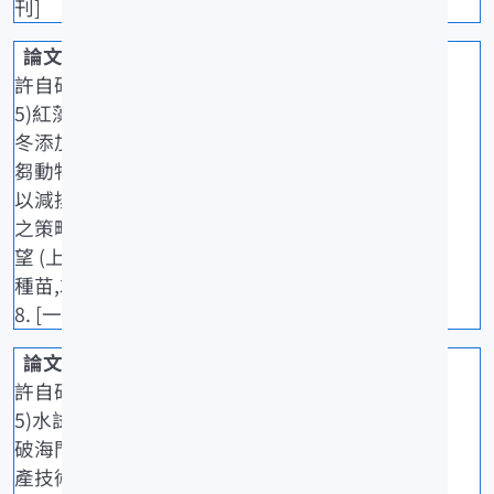
刊]
許自研(202
5)紅藻海門
冬添加於反
芻動物飼料
以減排甲烷
之策略與展
望 (上).水產
種苗,329: 1-
8. [一般期刊]
許自研(202
5)水試所突
破海門冬量
產技術助力