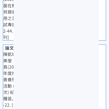
菌在鮑魚屬
貝類養殖應
用之潛力.水
試專訊,90: 4
2-44. [一般期
刊]
陳凱琳、黃
美瑩、朱惠
真(2025)114
年度推廣友
善養殖講習
活動 (貢寮場
次) 紀要.水產
種苗,325: 17
-22. [一般期