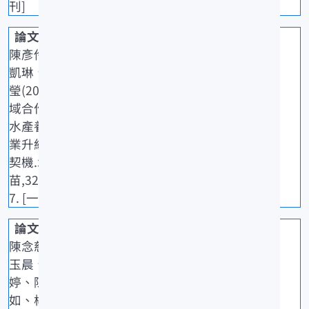
刊]
陳彥伶、陳
凱琳、黃美
瑩(2025)跨
域合作推動
水產養殖產
業升級的新
契機.水產種
苗,326: 15-1
7. [一般期刊]
陳念慈、蕭
玉晨、莊凱
婷、陳冠
如、楊順德