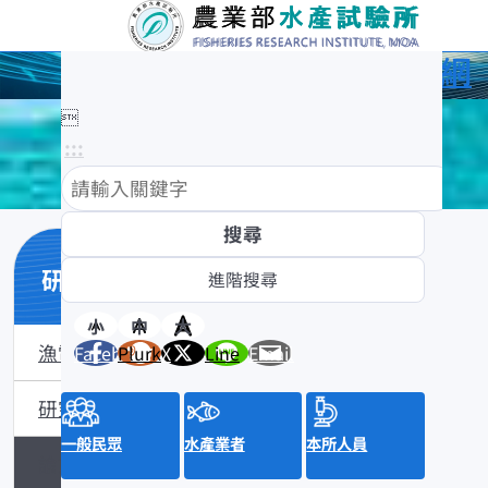
農業部水產試驗所全球資訊網

:::
研究與成果
小
中
大
漁電共生
Facebook
Plurk
X
Line
Email
研究計畫及成果
一般民眾
水產業者
本所人員
論文目錄