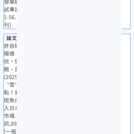
發展願景.水
試專訊,89: 5
1-56. [一般期
刊]
許自研、陳
陽德、王淑
欣、張軒
銘、吳豐成
(2025)一
〝雪〞前
恥！臺灣石
斑魚成功打
入日本消費
市場.水試專
訊,89: 36-41.
[一般期刊]