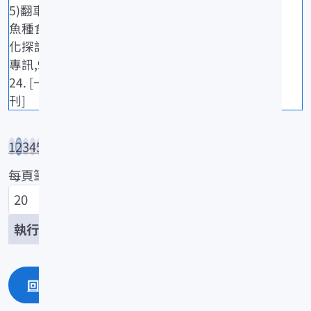
5)翻車魨科
魚種食性變
化探討.水試
專訊,91: 21-
24. [一般期
刊]
1
2
3
4
5
...
133
每頁筆數
/2648
回上一頁
回最上面