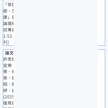
「草匯藍
碳、藻護健
康」展覽及
論壇紀實.水
試專訊,92: 5
1-53. [一般期
刊]
許思婕、冼
宜樂、林連
蒂、楊子
泰、鐘冠
翔、顏玉
婷、謝恆毅
(2025)海草
復育與社區