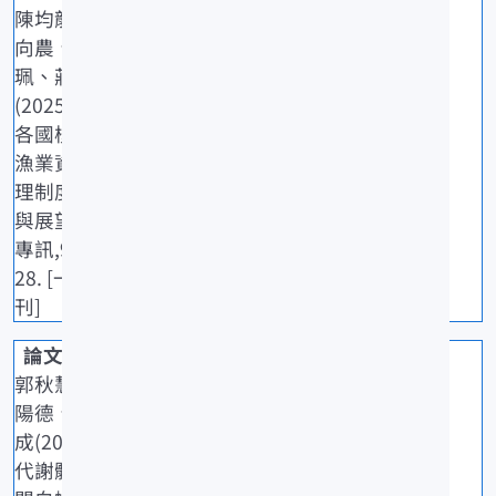
陳均龍、簡
向農、廖君
珮、莊世昌
(2025)亞洲
各國梭子蟹
漁業資源管
理制度比較
與展望.水試
專訊,92: 24-
28. [一般期
刊]
郭秋慧、陳
陽德、吳豐
成(2025)以
代謝體學揭