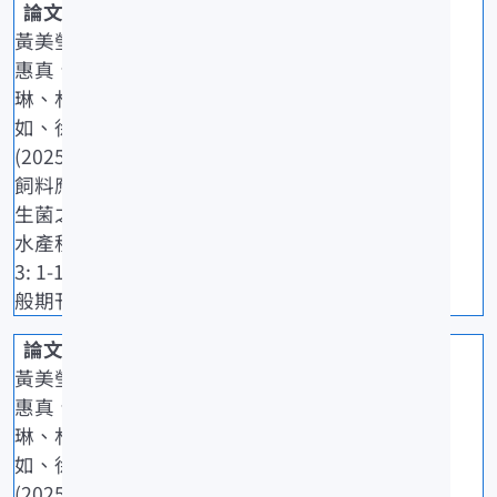
黃美瑩、朱
惠真、陳凱
琳、林玠
如、徐德華
(2025)鮑魚
飼料應用益
生菌之效益.
水產種苗,32
3: 1-10. [一
般期刊]
黃美瑩、朱
惠真、陳凱
琳、林玠
如、徐德華
(2025)益生