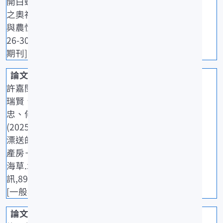
開白蝦成長
之奧祕.農政
與農情,398:
26-30. [一般
期刊]
許嘉閔、吳
瑞賢、鄭明
忠、何源興
(2025)隨波
漂送的飛魚
產房－海漂
海草.水試專
訊,89: 42-45.
[一般期刊]