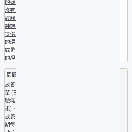
的觀念，但
沒有相關的
經驗 (只有單
純餵養)，請
提供以目前
的環境孵化
或繁殖錦鯉
的經驗。
放養一批蝦
苗 (已事先檢
驗無病毒感
染)，在下池
放養後會定
期每隔1個月