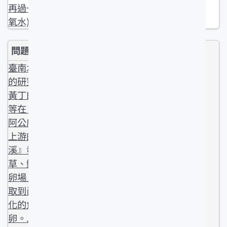
再過一次臭
氧水)？
臺南水試所
的研究人員
黃丁郎先生
等在「高雄
阿公店水庫
上游的『蓬?
溪』發現了
草、鰱魚產
卵場」，撈
取到尚未孵
化的魚
卵。... 以上