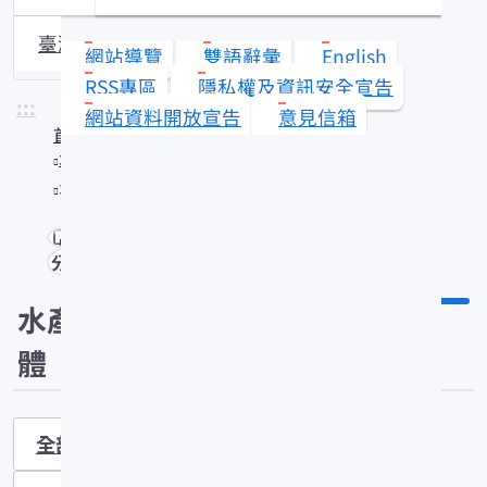
臺灣沿近海漁業資源動態
網站導覽
雙語辭彙
English
RSS專區
隱私權及資訊安全宣告
:::
網站資料開放宣告
意見信箱
首頁
水產知識館
水產多媒體
分享
水產多媒
體
全部
海洋漁業
水產養殖