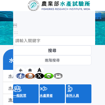
農業部水產試驗所全球資訊網

:::
水產知識館
小
中
大
水產數位典藏
Facebook
Plurk
X
Line
Email
水產知識淺說
一般民眾
水產業者
本所人員
漁業問答